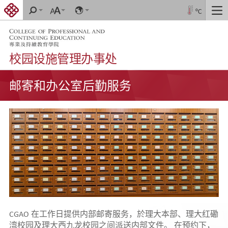
跳
搜
字
Language
°C
切
到
寻
体
换
大
内
导
小
容
航
校园设施管理办事处
开
邮寄和办公室后勤服务
始
内
容
CGAO 在工作日提供内部邮寄服务，於理大本部、理大红磡
湾校园及理大西九龙校园之间派送内部文件。 在预约下，