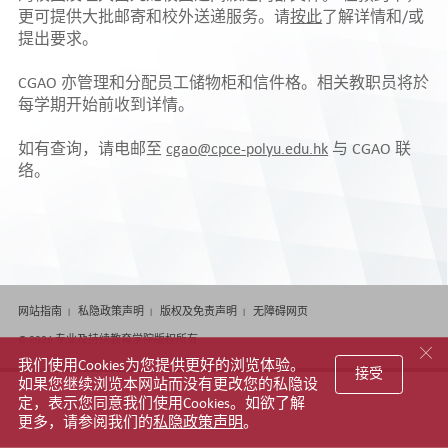
更可提供大批邮寄和校外送递服务。请
按此
了解详情和/或
提出要求。
CGAO 亦管理和分配员工储物柜和信件格。相关教职员将於
每学期开始前收到详情。
如有查询，请电邮至
cgao@cpce-polyu.edu.hk
与 CGAO 联
络。
网站指南
私隐政策声明
版权及免责声明
无障碍网页
© 2026 专业及持续教育学院版权所有
我们使用Cookies为您提供更好的浏览体验。
接受
如果您继续浏览本网站而没有更改您的私隐设
定，表示您同意我们使用Cookies。如欲了解
更多，请参阅我们的
私隐政策声明
。