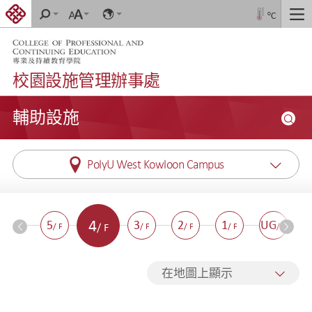
跳
搜
字
Language
°C
切
到
尋
體
換
大
內
導
小
容
航
校園設施管理辦事處
開
輔助設施
始
搜
內
尋
容
PolyU West Kowloon Campus
4
6
5
3
2
1
UG
/ F
/ F
/ F
/ F
/ F
/ F
/ F
在地圖上顯示