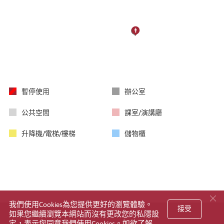
暫
辦
暫停使用
辦公室
停
公
使
室
公
課
公共空間
課室/演講廳
用
共
室/
空
演
升
儲
升降機/電梯/樓梯
儲物櫃
間
講
降
物
廳
機/
櫃
電
梯/
樓
梯
我們使用Cookies為您提供更好的瀏覽體驗。
接受
如果您繼續瀏覽本網站而沒有更改您的私隱設
網站指南
私隱政策聲明
版權及免責聲明
無障礙網頁
定，表示您同意我們使用Cookies。如欲了解