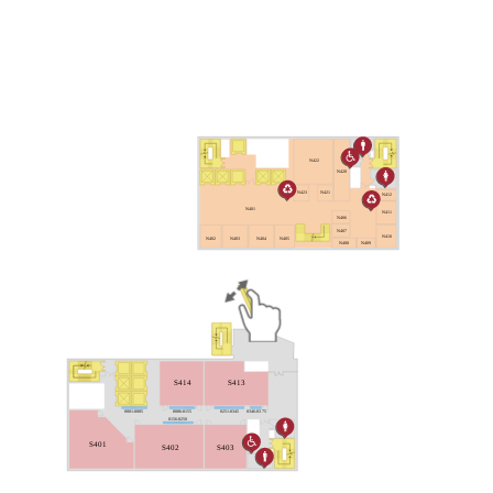
N422
N420
N423
N421
N412
N401
N411
N406
N407
N410
N402
N403
N404
N405
N408
N409
Pinch
to
S414
S413
zoom
0001-0085
0086-0155
0251-0345
0346-0375
0156-0250
S401
S402
S403