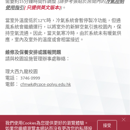
需要約15分鐘時間作調整
(請參考張貼於房間內的
冷氣控制
使用指引
( 只提供英文版本)
)
。
當室外溫度低於12°C時，冷氣系統會暫停製冷功能，但通
風系統會繼續運行，以將室外的新鮮空氣引進校園內，保
持空氣流通。因此，當天氣寒冷時，由於系統未有暖氣供
應，室內及室外的溫度或會相當接近。
維修及保養安排或匯報問題
請與校園設施管理辦事處聯絡：
理大西九龍校園
電話： 3746 0999
電郵：
cfmwk@cpce-polyu.edu.hk
我們使用Cookies為您提供更好的瀏覽體驗。
接受
如果您繼續瀏覽本網站而沒有更改您的私隱設
網站指南
私隱政策聲明
版權及免責聲明
無障礙網頁