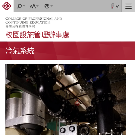
跳
搜
字
Language
°C
切
到
尋
體
換
大
內
導
小
容
航
校園設施管理辦事處
開
冷氣系統
始
內
容